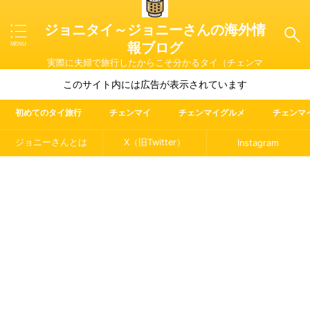
ジョニタイ～ジョニーさんの海外情
報ブログ
実際に夫婦で旅行したからこそ分かるタイ（チェンマ
イ）やマレーシア・ラオス・イタリアの魅力を紹介
このサイト内には広告が表示されています
初めてのタイ旅行
チェンマイ
チェンマイグルメ
チェンマ
ジョニーさんとは
X（旧Twitter）
Instagram