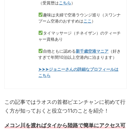
（受賞歴は
こちら
）
趣味は夫婦で空港ラウンジ巡り（スワンナ
プーム空港のおすすめは
ここ
）
タイマッサージ（チネイザン）のティーチ
ャー資格あり
自他ともに認める
新千歳空港マニア
（好き
すぎて年間10泊以上空港内に泊まります）
➤➤➤ジョニーさんの詳細なプロフィールは
こちら
この記事ではラオスの首都ビエンチャンに初めて行
く方が知っておくと役立つ11のことを紹介！
メコン川を渡ればタイから陸路で簡単にアクセス可