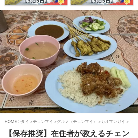
HOME
>
タイ
>
チェンマイ
>
グルメ（チェンマイ）
>
カオマンガイ
>
【保存推奨】在住者が教えるチェン