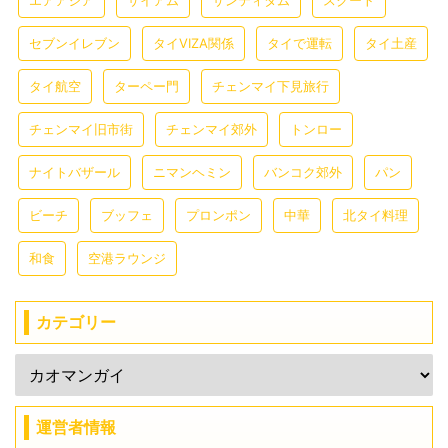
エアアジア
サイアム
サンティタム
スクート
セブンイレブン
タイVIZA関係
タイで運転
タイ土産
タイ航空
ターペー門
チェンマイ下見旅行
チェンマイ旧市街
チェンマイ郊外
トンロー
ナイトバザール
ニマンヘミン
バンコク郊外
パン
ビーチ
ブッフェ
プロンポン
中華
北タイ料理
和食
空港ラウンジ
カテゴリー
運営者情報