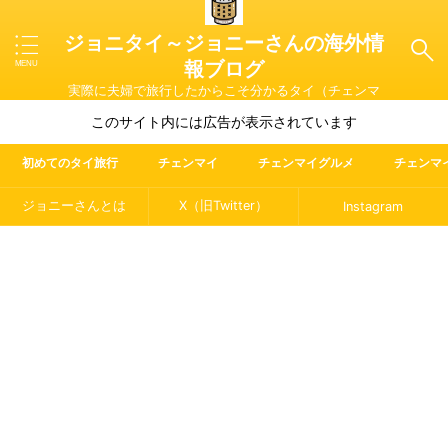
ジョニタイ～ジョニーさんの海外情
報ブログ
実際に夫婦で旅行したからこそ分かるタイ（チェンマ
イ）やマレーシア・ラオス・イタリアの魅力を紹介
このサイト内には広告が表示されています
初めてのタイ旅行
チェンマイ
チェンマイグルメ
チェンマ
ジョニーさんとは
X（旧Twitter）
Instagram