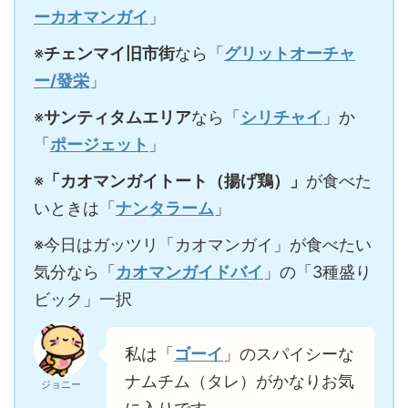
ーカオマンガイ
」
※
チェンマイ旧市街
なら「
グリットオーチャ
ー/發栄
」
※
サンティタムエリア
なら「
シリチャイ
」か
「
ポージェット
」
※
「カオマンガイトート（揚げ鶏）」
が食べた
いときは「
ナンタラーム
」
※今日はガッツリ「カオマンガイ」が食べたい
気分なら「
カオマンガイドバイ
」の「3種盛り
ビック」一択
私は「
ゴーイ
」のスパイシーな
ナムチム（タレ）がかなりお気
ジョニー