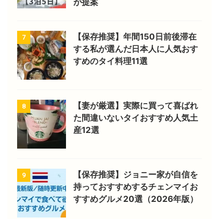
が提案
【保存推奨】年間150日前後滞在
7
する私が選んだ日本人に人気おす
すめのタイ料理11選
【妻が厳選】実際に買って喜ばれ
8
た間違いないタイおすすめ人気土
産12選
【保存推奨】ジョニー家が自信を
9
持っておすすめするチェンマイお
すすめグルメ20選（2026年版）