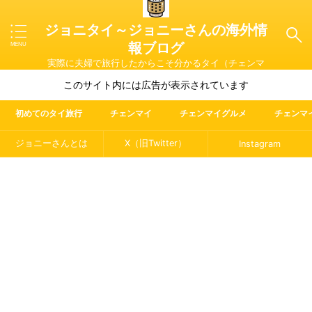
ジョニタイ～ジョニーさんの海外情
報ブログ
実際に夫婦で旅行したからこそ分かるタイ（チェンマ
イ）やマレーシア・ラオス・イタリアの魅力を紹介
このサイト内には広告が表示されています
初めてのタイ旅行
チェンマイ
チェンマイグルメ
チェンマ
ジョニーさんとは
X（旧Twitter）
Instagram