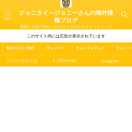
ジョニタイ～ジョニーさんの海外情
報ブログ
実際に夫婦で旅行したからこそ分かるタイ（チェンマ
イ）やマレーシア・ラオス・イタリアの魅力を紹介
このサイト内には広告が表示されています
初めてのタイ旅行
チェンマイ
チェンマイグルメ
チェンマ
ジョニーさんとは
X（旧Twitter）
Instagram