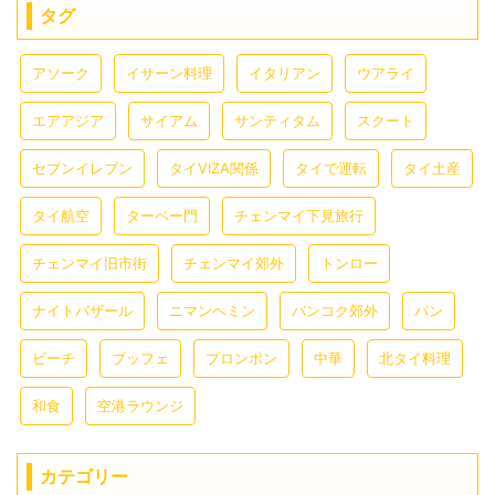
タグ
アソーク
イサーン料理
イタリアン
ウアライ
エアアジア
サイアム
サンティタム
スクート
セブンイレブン
タイVIZA関係
タイで運転
タイ土産
タイ航空
ターペー門
チェンマイ下見旅行
チェンマイ旧市街
チェンマイ郊外
トンロー
ナイトバザール
ニマンヘミン
バンコク郊外
パン
ビーチ
ブッフェ
プロンポン
中華
北タイ料理
和食
空港ラウンジ
カテゴリー