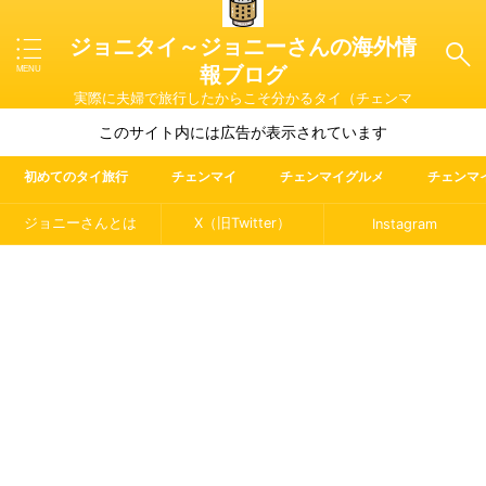
ジョニタイ～ジョニーさんの海外情
報ブログ
実際に夫婦で旅行したからこそ分かるタイ（チェンマ
イ）やマレーシア・ラオス・イタリアの魅力を紹介
このサイト内には広告が表示されています
初めてのタイ旅行
チェンマイ
チェンマイグルメ
チェンマ
ジョニーさんとは
X（旧Twitter）
Instagram