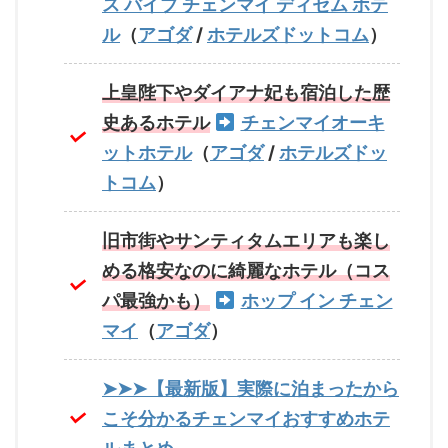
ス バイブ チェンマイ ディセム ホテ
ル
（
アゴダ
/
ホテルズドットコム
）
上皇陛下やダイアナ妃も宿泊した歴
史あるホテル
チェンマイオーキ
ットホテル
（
アゴダ
/
ホテルズドッ
トコム
）
旧市街やサンティタムエリアも楽し
める格安なのに綺麗なホテル（コス
パ最強かも）
ホップ イン チェン
マイ
（
アゴダ
）
➤➤➤【最新版】実際に泊まったから
こそ分かるチェンマイおすすめホテ