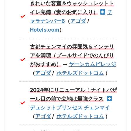
きれいな客室＆ウォッシュレットト
イレ完備（妻のお気に入り）
チ
ャラナンバー6
（
アゴダ
/
Hotels.com
）
古都チェンマイの雰囲気＆インテリ
アを満喫（プールサイドでのんびり
がおすすめ）
➡
ヤーンカムビレッジ
（
アゴダ
/
ホテルズドットコム
）
2024年にリニューアル！ナイトバザ
ール目の前で立地は最強クラス
デュシットプリンセス チェンマイ
（
アゴダ
/
ホテルズドットコム
）