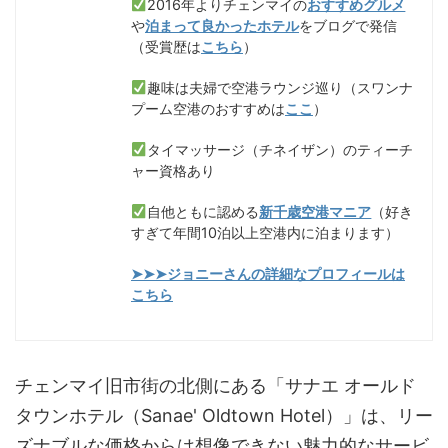
2016年よりチェンマイの
おすすめグルメ
や
泊まって良かったホテル
をブログで発信
（受賞歴は
こちら
）
趣味は夫婦で空港ラウンジ巡り（スワンナ
プーム空港のおすすめは
ここ
）
タイマッサージ（チネイザン）のティーチ
ャー資格あり
自他ともに認める
新千歳空港マニア
（好き
すぎて年間10泊以上空港内に泊まります）
➤➤➤ジョニーさんの詳細なプロフィールは
こちら
チェンマイ旧市街の北側にある「サナエ オールド
タウンホテル（Sanae' Oldtown Hotel）」は、リー
ズナブルな価格からは想像できない魅力的なサービ