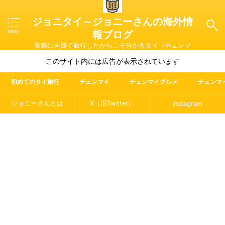
ジョニタイ～ジョニーさんの海外情
報ブログ
実際に夫婦で旅行したからこそ分かるタイ（チェンマ
イ）やマレーシア・ラオス・イタリアの魅力を紹介
このサイト内には広告が表示されています
初めてのタイ旅行
チェンマイ
チェンマイグルメ
チェンマ
ジョニーさんとは
X（旧Twitter）
Instagram