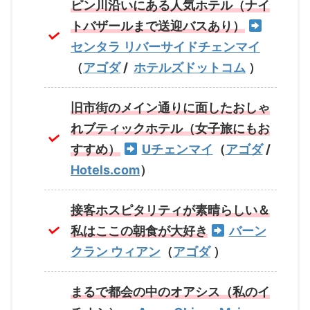
ピン川沿いにある人気ホテル（ナイ
トバザールまで送迎バスあり）
センタラ リバーサイドチェンマイ
（
アゴダ
/
ホテルズドットコム
）
旧市街のメイン通りに面したおしゃ
れブティックホテル（女子旅にもお
すすめ）
Uチェンマイ
（
アゴダ
/
Hotels.com
）
接客ホスピタリティが素晴らしい＆
私はここの朝食が大好き
バーン
クラン ウィアン
（
アゴダ
）
まるで都会の中のオアシス（私のイ