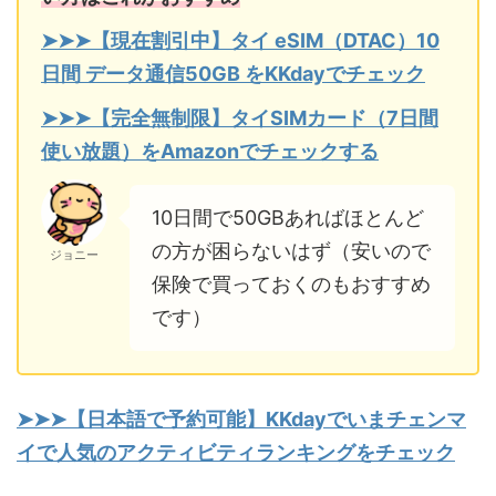
➤➤➤【現在割引中】タイ eSIM（DTAC）10
日間 データ通信50GB をKKdayでチェック
➤➤➤【完全無制限】タイSIMカード（7日間
使い放題）をAmazonでチェックする
10日間で50GBあればほとんど
の方が困らないはず（安いので
ジョニー
保険で買っておくのもおすすめ
です）
➤➤➤【
日本語で予約可能】KKdayでいまチェンマ
イで人気のアクティビティランキングを
チェック