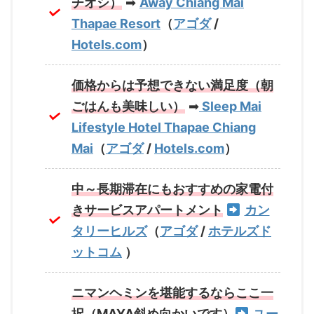
チオシ）
➡
Away Chiang Mai
Thapae Resort
（
アゴダ
/
Hotels.com
）
価格からは予想できない満足度（朝
ごはんも美味しい）
➡
Sleep Mai
Lifestyle Hotel Thapae Chiang
Mai
（
アゴダ
/
Hotels.com
）
中～長期滞在にもおすすめの家電付
きサービスアパートメント
カン
タリーヒルズ
（
アゴダ
/
ホテルズド
ットコム
）
ニマンヘミンを堪能するならここ一
択（MAYA斜め向かいです）
ユー