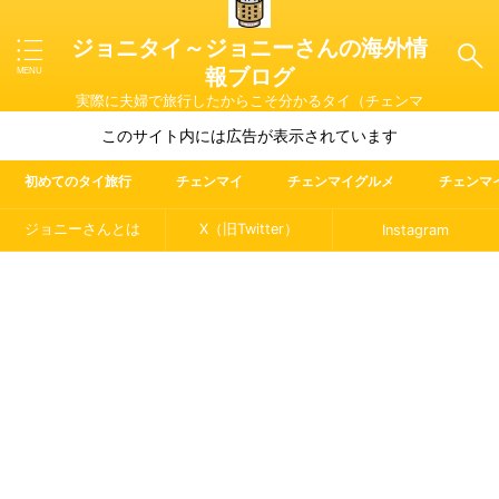
ジョニタイ～ジョニーさんの海外情
報ブログ
実際に夫婦で旅行したからこそ分かるタイ（チェンマ
イ）やマレーシア・ラオス・イタリアの魅力を紹介
このサイト内には広告が表示されています
初めてのタイ旅行
チェンマイ
チェンマイグルメ
チェンマ
ジョニーさんとは
X（旧Twitter）
Instagram