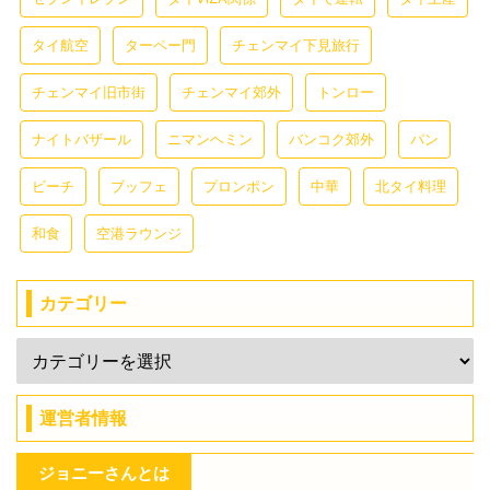
タイ航空
ターペー門
チェンマイ下見旅行
チェンマイ旧市街
チェンマイ郊外
トンロー
ナイトバザール
ニマンヘミン
バンコク郊外
パン
ビーチ
ブッフェ
プロンポン
中華
北タイ料理
和食
空港ラウンジ
カテゴリー
運営者情報
ジョニーさんとは