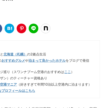
）
と
北海道（札幌）
の2拠点生活
の
おすすめグルメ
や
泊まって良かったホテル
をブログで発信
ンジ巡り（スワンナプーム空港のおすすめは
ここ
）
イザン）のティーチャー資格あり
歳空港マニア
（好きすぎて年間10泊以上空港内に泊まります）
なプロフィールはこちら