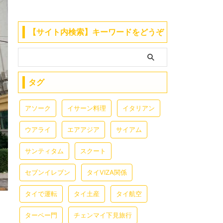
【サイト内検索】キーワードをどうぞ
タグ
アソーク
イサーン料理
イタリアン
ウアライ
エアアジア
サイアム
サンティタム
スクート
セブンイレブン
タイVIZA関係
タイで運転
タイ土産
タイ航空
ターペー門
チェンマイ下見旅行