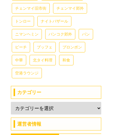
チェンマイ旧市街
チェンマイ郊外
トンロー
ナイトバザール
ニマンヘミン
バンコク郊外
パン
ビーチ
ブッフェ
プロンポン
中華
北タイ料理
和食
空港ラウンジ
カテゴリー
運営者情報