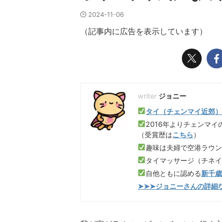
2024-11-06
（記事内に広告を表示しています）
ジョニー
タイ（チェンマイ近郊
2016年よりチェンマイ
（受賞歴は
こちら
）
趣味は夫婦で空港ラウ
タイマッサージ（チネ
自他ともに認める
新千
➤➤➤ジョニーさんの詳細