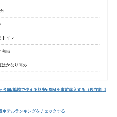
3分
き
るトイレ
ィ完備
度はかなり高め
4ヶ各国/地域で使える格安eSIMを事前購入する（現在割引
人気ホテルランキングをチェックする