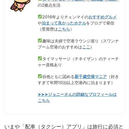
の2拠点生活
2016年よりチェンマイの
おすすめグルメ
や
泊まって良かったホテル
をブログで発信
（受賞歴は
こちら
）
趣味は夫婦で空港ラウンジ巡り（スワンナ
プーム空港のおすすめは
ここ
）
タイマッサージ（チネイザン）のティーチ
ャー資格あり
自他ともに認める
新千歳空港マニア
（好き
すぎて年間10泊以上空港内に泊まります）
➤➤➤ジョニーさんの詳細なプロフィールは
こちら
いまや「配車（タクシー）アプリ」は旅行に必須と