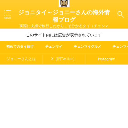
ジョニタイ～ジョニーさんの海外情
報ブログ
実際に夫婦で旅行したからこそ分かるタイ（チェンマ
イ）やマレーシア・ラオス・イタリアの魅力を紹介
このサイト内には広告が表示されています
初めてのタイ旅行
チェンマイ
チェンマイグルメ
チェンマ
ジョニーさんとは
X（旧Twitter）
Instagram