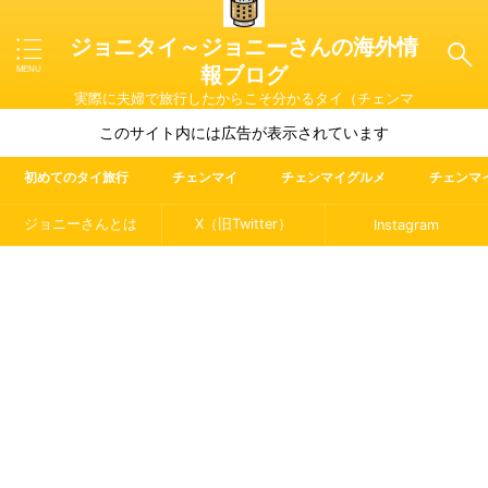
ジョニタイ～ジョニーさんの海外情
報ブログ
実際に夫婦で旅行したからこそ分かるタイ（チェンマ
イ）やマレーシア・ラオス・イタリアの魅力を紹介
このサイト内には広告が表示されています
初めてのタイ旅行
チェンマイ
チェンマイグルメ
チェンマ
ジョニーさんとは
X（旧Twitter）
Instagram