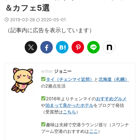
＆カフェ5選
2019-03-28
2020-05-01
（記事内に広告を表示しています）
ジョニー
タイ（チェンマイ近郊）
と
北海道（札幌）
の2拠点生活
2016年よりチェンマイの
おすすめグルメ
や
泊まって良かったホテル
をブログで発信
（受賞歴は
こちら
）
趣味は夫婦で空港ラウンジ巡り（スワンナ
プーム空港のおすすめは
ここ
）