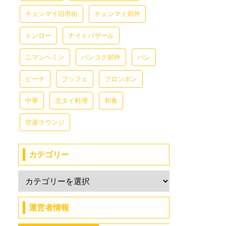
チェンマイ旧市街
チェンマイ郊外
トンロー
ナイトバザール
ニマンヘミン
バンコク郊外
パン
ビーチ
ブッフェ
プロンポン
中華
北タイ料理
和食
空港ラウンジ
カテゴリー
運営者情報