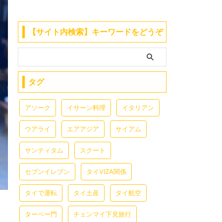
【サイト内検索】キーワードをどうぞ
タグ
アソーク
イサーン料理
イタリアン
ウアライ
エアアジア
サイアム
サンティタム
スクート
セブンイレブン
タイVIZA関係
タイで運転
タイ土産
タイ航空
ターペー門
チェンマイ下見旅行