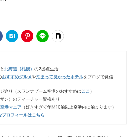
）
と
北海道（札幌）
の2拠点生活
の
おすすめグルメ
や
泊まって良かったホテル
をブログで発信
ンジ巡り（スワンナプーム空港のおすすめは
ここ
）
イザン）のティーチャー資格あり
歳空港マニア
（好きすぎて年間10泊以上空港内に泊まります）
なプロフィールはこちら