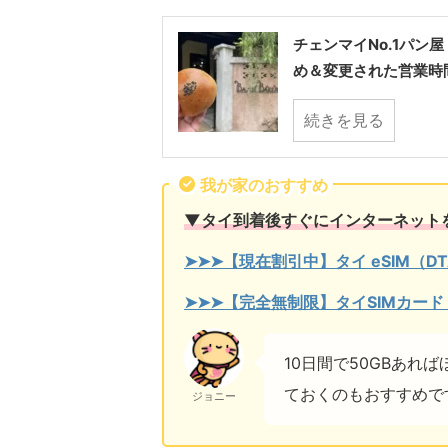
チェンマイNo.1パン屋
め＆変更された営業時
続きを見る
我が家のおすすめ
▼タイ到着後すぐにインターネット
➤➤➤【現在割引中】タイ eSIM（DT
➤➤➤【完全無制限】タイSIMカード
10日間で50GBあ
ておくのもおすすめで
ジョニー