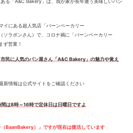
る「A&C Bakery」は、我が家が長年通う美味しいパン
ェンマイにある超人気店「バーンベーカリー
んの弟（ソラポンさん）で、コロナ禍に「バーンベーカリー
休まず営業！
民に人気のパン屋さん「A&C Bakery」の魅力や覚え
最新情報は公式サイトをご確認ください
営業時間は8時～16時で定休日は日曜日ですよ
BaanBakery）」ですが現在は復活しています