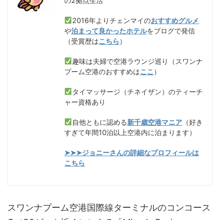
の2拠点生活
2016年よりチェンマイの
おすすめグルメ
や
泊まって良かったホテル
をブログで発信
（受賞歴は
こちら
）
趣味は夫婦で空港ラウンジ巡り（スワンナ
プーム空港のおすすめは
ここ
）
タイマッサージ（チネイザン）のティーチ
ャー資格あり
自他ともに認める
新千歳空港マニア
（好き
すぎて年間10泊以上空港内に泊まります）
➤➤➤ジョニーさんの詳細なプロフィールは
こちら
スワンナプーム空港国際線ターミナルのコンコース