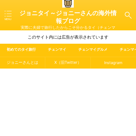
ジョニタイ～ジョニーさんの海外情
報ブログ
実際に夫婦で旅行したからこそ分かるタイ（チェンマ
イ）やマレーシア・ラオス・イタリアの魅力を紹介
このサイト内には広告が表示されています
初めてのタイ旅行
チェンマイ
チェンマイグルメ
チェンマ
ジョニーさんとは
X（旧Twitter）
Instagram