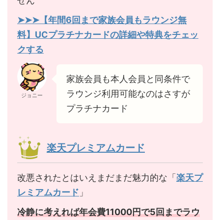
せん
➤➤➤【年間6回まで家族会員もラウンジ無
料】UCプラチナカードの詳細や特典をチェッ
クする
家族会員も本人会員と同条件で
ラウンジ利用可能なのはさすが
ジョニー
プラチナカード
楽天プレミアムカード
改悪されたとはいえまだまだ魅力的な「
楽天プ
レミアムカード
」
冷静に考えれば年会費11000円で5回までラウ