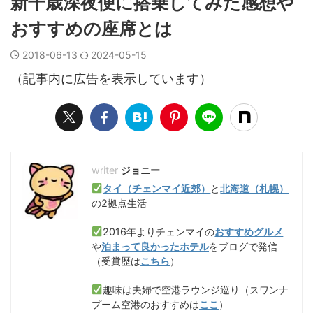
新千歳深夜便に搭乗してみた感想や
おすすめの座席とは
2018-06-13
2024-05-15
（記事内に広告を表示しています）
ジョニー
タイ（チェンマイ近郊）
と
北海道（札幌）
の2拠点生活
2016年よりチェンマイの
おすすめグルメ
や
泊まって良かったホテル
をブログで発信
（受賞歴は
こちら
）
趣味は夫婦で空港ラウンジ巡り（スワンナ
プーム空港のおすすめは
ここ
）