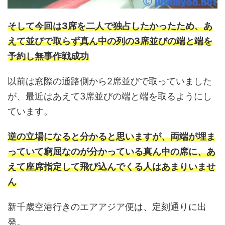
そして今回は3席を二人で独占したかったため、あ
えて並びで取らず真ん中の列の3席並びの端と端を
予約し無事作戦成功
以前は窓際の通路側から2席並びで取っていました
が、最近はあえて3席並びの端と端を取るようにし
ています。
逆の立場になると分かると思いますが、両端が埋ま
っていて窮屈なのが分かっている真ん中の席に、あ
えて座席指定して飛び込んでくる人はあまりいませ
ん
新千歳空港行きのエアアジア便は、定刻通りに出
発。