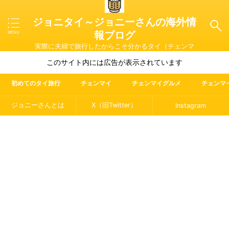
ジョニタイ～ジョニーさんの海外情
報ブログ
実際に夫婦で旅行したからこそ分かるタイ（チェンマ
イ）やマレーシア・ラオス・イタリアの魅力を紹介
このサイト内には広告が表示されています
初めてのタイ旅行
チェンマイ
チェンマイグルメ
チェンマ
ジョニーさんとは
X（旧Twitter）
Instagram