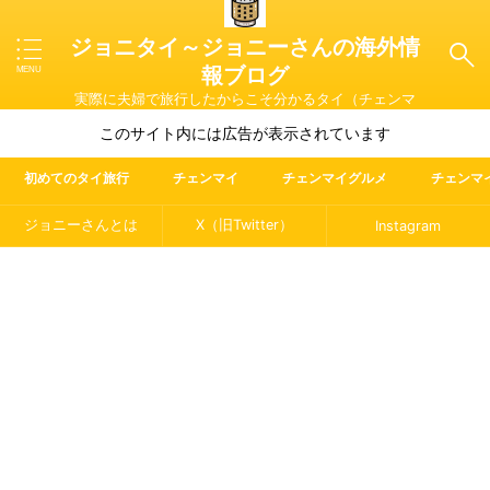
ジョニタイ～ジョニーさんの海外情
報ブログ
実際に夫婦で旅行したからこそ分かるタイ（チェンマ
イ）やマレーシア・ラオス・イタリアの魅力を紹介
このサイト内には広告が表示されています
初めてのタイ旅行
チェンマイ
チェンマイグルメ
チェンマ
ジョニーさんとは
X（旧Twitter）
Instagram