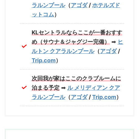
ラルンプール
（
アゴダ
/
ホテルズド
ットコム
）
KLセントラルならここが一番おすす
め（サウナ＆ジャグジー完備）
➡
ヒ
ルトン クアラルンプール
（
アゴダ
/
Trip.com
）
次回我が家はここのクラブルームに
泊まる予定
➡
ル メリディアン クア
ラルンプール
（
アゴダ
/
Trip.com
）