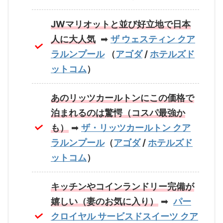
JWマリオットと並び好立地で日本
人に大人気
➡
ザ ウェスティン クア
ラルンプール
（
アゴダ
/
ホテルズド
ットコム
）
あのリッツカールトンにこの価格で
泊まれるのは驚愕（コスパ最強か
も）
➡
ザ・リッツカールトン クア
ラルンプール
（
アゴダ
/
ホテルズド
ットコム
）
キッチンやコインランドリー完備が
嬉しい（妻のお気に入り）
➡
パー
クロイヤル サービスドスイーツ クア