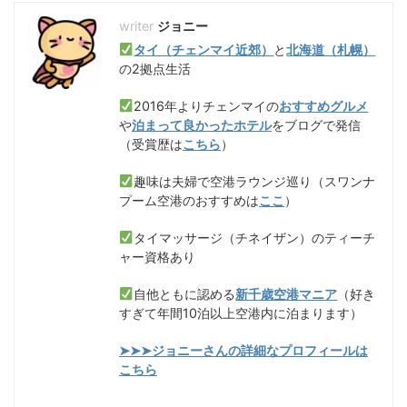
ジョニー
タイ（チェンマイ近郊）
と
北海道（札幌）
の2拠点生活
2016年よりチェンマイの
おすすめグルメ
や
泊まって良かったホテル
をブログで発信
（受賞歴は
こちら
）
趣味は夫婦で空港ラウンジ巡り（スワンナ
プーム空港のおすすめは
ここ
）
タイマッサージ（チネイザン）のティーチ
ャー資格あり
自他ともに認める
新千歳空港マニア
（好き
すぎて年間10泊以上空港内に泊まります）
➤➤➤ジョニーさんの詳細なプロフィールは
こちら