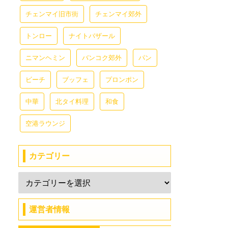
チェンマイ旧市街
チェンマイ郊外
トンロー
ナイトバザール
ニマンヘミン
バンコク郊外
パン
ビーチ
ブッフェ
プロンポン
中華
北タイ料理
和食
空港ラウンジ
カテゴリー
運営者情報