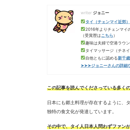
ジョニー
タイ（チェンマイ近郊
2016年よりチェンマイ
（受賞歴は
こちら
）
趣味は夫婦で空港ラウ
タイマッサージ（チネ
自他ともに認める
新千
➤➤➤ジョニーさんの詳細
この記事を読んでくださっている多く
日本にも郷土料理が存在するように、
独特の食文化が発達しています。
その中で、タイ人日本人問わずファン