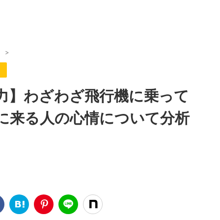
）
>
）
力】わざわざ飛行機に乗って
に来る人の心情について分析