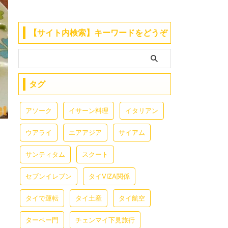
【サイト内検索】キーワードをどうぞ
タグ
アソーク
イサーン料理
イタリアン
ウアライ
エアアジア
サイアム
サンティタム
スクート
セブンイレブン
タイVIZA関係
タイで運転
タイ土産
タイ航空
ターペー門
チェンマイ下見旅行