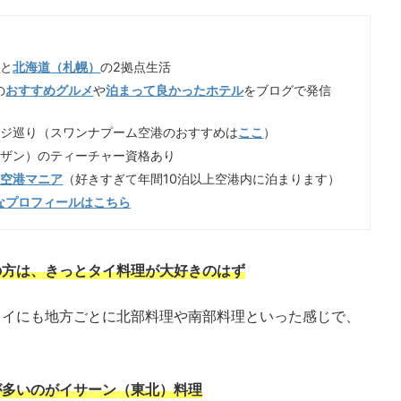
）
と
北海道（札幌）
の2拠点生活
の
おすすめグルメ
や
泊まって良かったホテル
をブログで発信
ンジ巡り（スワンナプーム空港のおすすめは
ここ
）
イザン）のティーチャー資格あり
歳空港マニア
（好きすぎて年間10泊以上空港内に泊まります）
なプロフィールはこちら
の方は、きっとタイ料理が大好きのはず
タイにも地方ごとに北部料理や南部料理といった感じで、
が多いのがイサーン（東北）料理