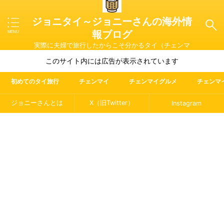
ジョニタイ～ジョニーさんの海外情
報ブログ
実際に夫婦で旅行したからこそ分かるタイ（チェンマ
イ）やマレーシア・ラオス・イタリアの魅力を紹介
このサイト内には広告が表示されています
初めてのタイ旅行
チェンマイ
チェンマイグルメ
チェンマ
ジョニーさんとは
X（旧Twitter）
Instagram