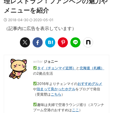
理レストラン！フアンペンの魅力や
メニューを紹介
2018-04-30
2020-05-01
（記事内に広告を表示しています）
ジョニー
タイ（チェンマイ近郊）
と
北海道（札幌）
の2拠点生活
2016年よりチェンマイの
おすすめグルメ
や
泊まって良かったホテル
をブログで発信
（受賞歴は
こちら
）
趣味は夫婦で空港ラウンジ巡り（スワンナ
プーム空港のおすすめは
ここ
）