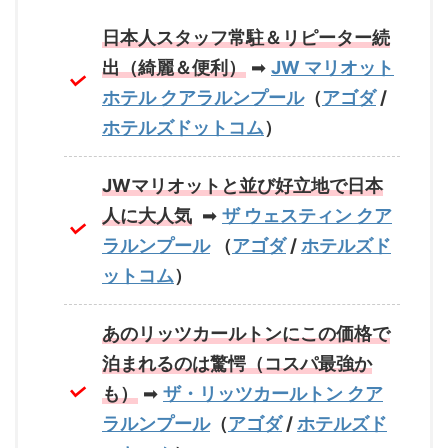
日本人スタッフ常駐＆リピーター続
出（綺麗＆便利）
➡
JW マリオット
ホテル クアラルンプール
（
アゴダ
/
ホテルズドットコム
）
JWマリオットと並び好立地で日本
人に大人気
➡
ザ ウェスティン クア
ラルンプール
（
アゴダ
/
ホテルズド
ットコム
）
あのリッツカールトンにこの価格で
泊まれるのは驚愕（コスパ最強か
も）
➡
ザ・リッツカールトン クア
ラルンプール
（
アゴダ
/
ホテルズド