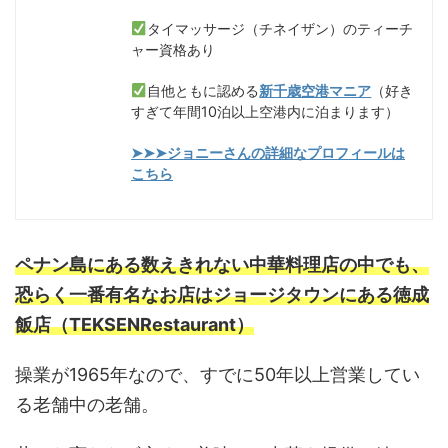
タイマッサージ（チネイザン）のティーチ
ャー資格あり
自他ともに認める
新千歳空港マニア
（好き
すぎて年間10泊以上空港内に泊まります）
➤➤➤ジョニーさんの詳細なプロフィールは
こちら
ペナン島にある数えきれない中華料理店の中でも、
恐らく一番有名なお店はジョージタウンにある徳成
飯店（TEKSENRestaurant）
操業が1965年なので、すでに50年以上営業してい
る老舗中の老舗。