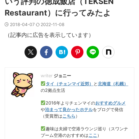
いう評判の徳成飯店（TEKSEN
Restaurant）に行ってみたよ
2018-04-07
2022-11-08
（記事内に広告を表示しています）
ジョニー
タイ（チェンマイ近郊）
と
北海道（札幌）
の2拠点生活
2016年よりチェンマイの
おすすめグルメ
や
泊まって良かったホテル
をブログで発信
（受賞歴は
こちら
）
趣味は夫婦で空港ラウンジ巡り（スワンナ
プーム空港のおすすめは
ここ
）