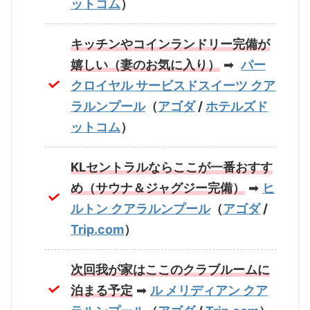
ットコム
）
キッチンやコインランドリー完備が
嬉しい（妻のお気に入り）
➡
パー
クロイヤル サービスドスイーツ クア
ラルンプール
（
アゴダ
/
ホテルズド
ットコム
）
KLセントラルならここが一番おすす
め（サウナ＆ジャグジー完備）
➡
ヒ
ルトン クアラルンプール
（
アゴダ
/
Trip.com
）
次回我が家はここのクラブルームに
泊まる予定
➡
ル メリディアン クア