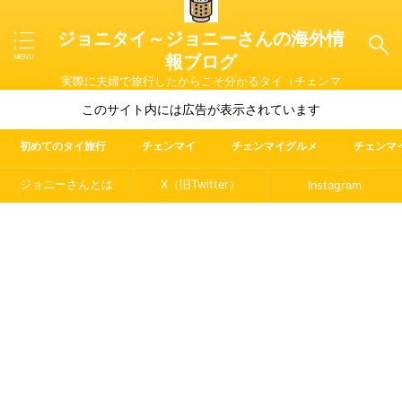
ジョニタイ～ジョニーさんの海外情
報ブログ
実際に夫婦で旅行したからこそ分かるタイ（チェンマ
イ）やマレーシア・ラオス・イタリアの魅力を紹介
このサイト内には広告が表示されています
初めてのタイ旅行
チェンマイ
チェンマイグルメ
チェンマ
ジョニーさんとは
X（旧Twitter）
Instagram