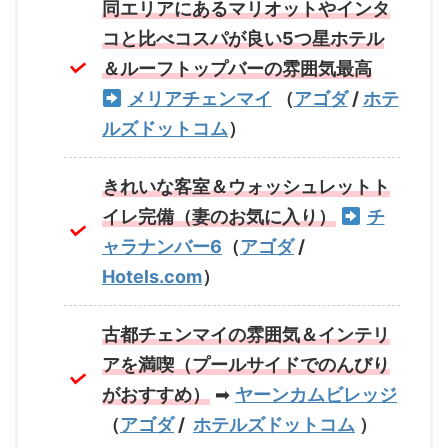
同エリアにあるマリオットやインタ
コと比べコスパが良い5つ星ホテル
＆ルーフトップバーの雰囲気最高
メリアチェンマイ
（
アゴダ
/
ホテ
ルズドットコム
）
きれいな客室＆ウォッシュレットト
イレ完備（妻のお気に入り）
チ
ャラナンバー6
（
アゴダ
/
Hotels.com
）
古都チェンマイの雰囲気＆インテリ
アを満喫（プールサイドでのんびり
がおすすめ）
➡
ヤーンカムビレッジ
（
アゴダ
/
ホテルズドットコム
）