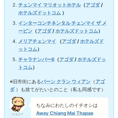
チェンマイ マリオットホテル
（
アゴダ
/
ホテルズドットコム
）
インターコンチネンタル チェンマイ ザ メ
ーピン
（
アゴダ
/
ホテルズドットコム
）
メリアチェンマイ
（
アゴダ
/
ホテルズド
ットコム
）
チャラナンバー6
（
アゴダ
/
ホテルズドッ
トコム
）
※旧市街にある
バーン クラン ウィアン
（
アゴ
ダ
）も捨てがたいとのこと（私も同感です）
ちなみにわたしのイチオシは
Away Chiang Mai Thapae
ジョニー