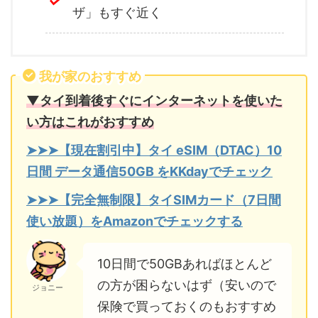
ザ」もすぐ近く
我が家のおすすめ
▼タイ到着後すぐにインターネットを使いた
い方はこれがおすすめ
➤➤➤【現在割引中】タイ eSIM（DTAC）10
日間 データ通信50GB をKKdayでチェック
➤➤➤【完全無制限】タイSIMカード（7日間
使い放題）をAmazonでチェックする
10日間で50GBあればほとんど
の方が困らないはず（安いので
ジョニー
保険で買っておくのもおすすめ