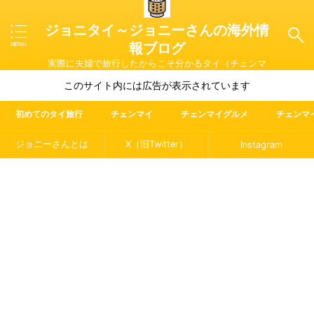
ジョニタイ～ジョニーさんの海外情
報ブログ
実際に夫婦で旅行したからこそ分かるタイ（チェンマ
イ）やマレーシア・ラオス・イタリアの魅力を紹介
このサイト内には広告が表示されています
初めてのタイ旅行
チェンマイ
チェンマイグルメ
チェンマ
ジョニーさんとは
X（旧Twitter）
Instagram